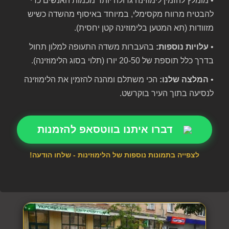
• מומלץ להזמין לימוזינה גדולה יותר מכמות האנשים כדי
להבטיח מרווח מקסימלי, במיוחד באיסוף מהשדה כשיש
מזוודות (תא המטען בלימוזינה קטן יחסית).
•
עלויות נוספות:
בהעברות משדה התעופה למלון תחול
בדרך כלל תוספת של 20-50 יורו (תלוי בסוג הלימוזינה).
•
המלצה שלנו:
הכי משתלם ומהנה להזמין את הלימוזינה
לנסיעה בתוך העיר בוקרשט.
דברו איתנו בווטסאפ להזמנות
לצפייה בתמונות נוספות של הלימוזינות - שלחו הודעה!