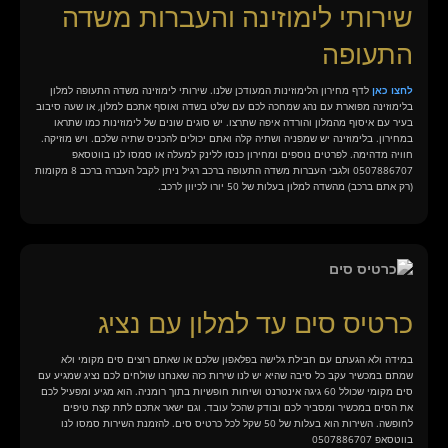
שירותי לימוזינה והעברות משדה
התעופה
לחצו כאן
לדף מחירון הלימוזינות המעודכן שלנו. שירותי לימוזינה משדה התעופה למלון
בלימוזינה מפוארת עם נהג שמחכה לכם עם שלט בשדה ואוסף אתכם למלון, או שעה סיבוב
בעיר עם איסוף מהמלון והורדה איפה שתרצו. יש סוגים שונים של לימוזינות כמו שתראו
במחירון. בלימוזינה יש שמפניה ושתיה קלה ואתם יכולים להכניס שתיה שלכם. ויש מוזיקה.
חוויה מדהימה. לפרטים נוספים ומחירון כנסו ללינק למעלה או סמסו לנו בווטסאפ
0507886707 ולגבי העברות משדה התעופה ברכב רגיל ניתן לקבל העברה ברכב 8 מקומות
(רק אתם ברכב) מהשדה למלון בעלות של 50 יורו לכיוון לרכב.
כרטיס סים עד למלון עם נציג
במידה ולא הגעתם עם חבילת גלישה בפלאפון שלכם או שאתם רוצים סים מקומי ולא
שמתם במכשיר עקב כל סיבה שהיא יש לנו שירות כזה שאנחנו שולחים לכם נציג שמגיע עם
סים מקומי שכולל 60 גיגה אינטרנט ושיחות חופשיות בתוך רומניה. הוא מגיע ומפעיל לכם
את הסים במכשיר ומסביר לכם ובודק שהכל עובד. וגם ישאר אתכם לתת קצת טיפים
לחופשה. השירות הוא בעלות של 50 שקל לכל כרטיס סים. להזמנת השירות סמסו לנו
בווטסאפ 0507886707