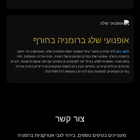
אופנועי שלג ברומניה בחורף
לחצו כאן
לדף מחירון והסבר טיולי אופנועי השלג המעודכן שלנו. האטרקציה הכי חזקה
ברומניה בחורף. אופנועי שלג בהרים הקרפטים של רומניה. חוויה אדירה ומומלצת. תלוי
במזג האויר. אפשרות לשלב בטיול יומי לקרפטים או בשילוב עם סקי ואופציות שונות. רכבים
מרווחים וטיולים פרטיים. בחודשי הקיץ ניתן לעשות טרקטורונים ורייזרים בחוויה אדירה
בהרים הקרפטים, להזמנות כנסו לדף או בווטסאפ 0507886707
צור קשר
מעוניינים בטיפים נוספים, בירור לגבי אטרקציות ברומניה