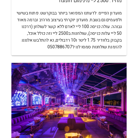
מחיר: 2500 ליי מינימום הזמנה
מועדון הפייס. לדעתנו המפואר ביותר בבוקרשט. פתוח בשישי
ולפעמים גם בשבת. מועדון יוקרתי בעיצוב מרהיב וברמה מאוד
גבוהה. עולה כניסה 100 ליי לאדם ללא קשר לשולחן (דרכנו
50 ליי עלות כניסה), שולחנות ב2500 ליי וזה כולל אוכל,
בקבוק בלוודיר 1.75 ליטר ו10 רדבולים, נא להתלבש אלגנט.
להזמנת שולחנות סמסו לנו ל0507886707