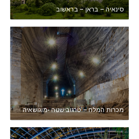
סינאיה – בראן – בראשוב
מכרות המלח – טרגובישטה -מוגושאיה