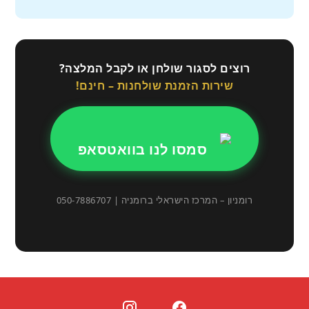
רוצים לסגור שולחן או לקבל המלצה?
שירות הזמנת שולחנות – חינם!
סמסו לנו בוואטסאפ
רומניון – המרכז הישראלי ברומניה | 050-7886707