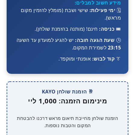
מידע חשוב למבלים:
🗓️
ימי פעילות:
שישי ושבת (מומלץ להזמין מקום
מראש).
🎟️
כניסה:
חינם! (מותנה בהזמנת שולחן).
🕒
שעת הגעה חובה:
יש להגיע למועדון עד השעה
23:15
לשמירת המקום.
👔
קוד לבוש:
אופנתי ומוקפד.
🥂 הזמנת שולחן KAYO
מינימום הזמנה: 1,000 ליי
הזמנת שולחן מחייבת תיאום מראש דרכנו להבטחת
המקום והטבות נוספות.