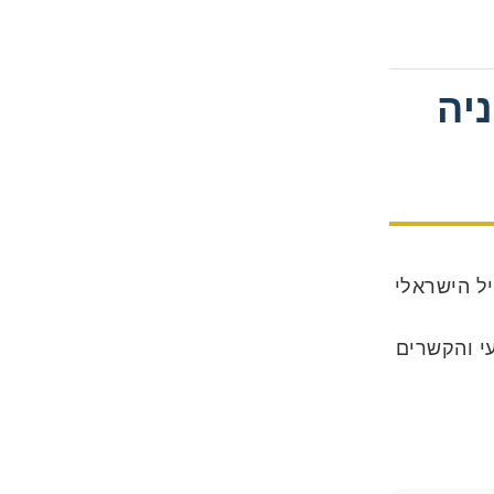
יה
ל הישראלי
י והקשרים