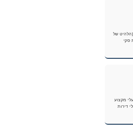
 (הלהיט של
 סקי
עלי מקצוע
י דירות