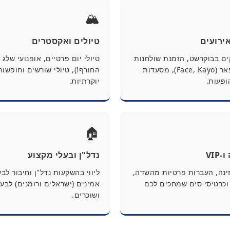
🏔️
אירועים
טיולים ואקסטרים
ים בבוקרשט, הזמנת שולחנות
טיולי יום פרטיים, אופנועי שלג
במועדוני הפאר (Face, Kayo), מסעדות
החורף!), טיולי שורשים וחופשות
ופעות.
יוקרתיות.
🏠
VIP
נדל"ן ובעלי מקצוע
זינה, העברות פרטיות מהשדה,
ליווי בהשקעות נדל"ן וחיבור לב
וכרטיסי סים שמחכים לכם
אמינים (ישראלים ורומנים) לבעל
ושוכרים.