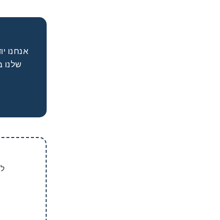
אנחנו י
שלנו ב
לט