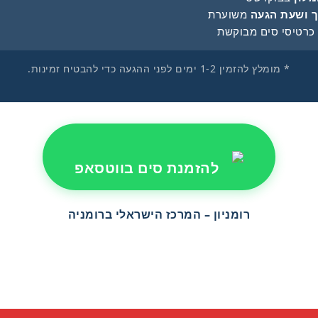
 ושעת הגעה
משוערת
רטיסי סים מבוקשת
* מומלץ להזמין 1-2 ימים לפני ההגעה כדי להבטיח זמינות.
להזמנת סים בווטסאפ
רומניון – המרכז הישראלי ברומניה