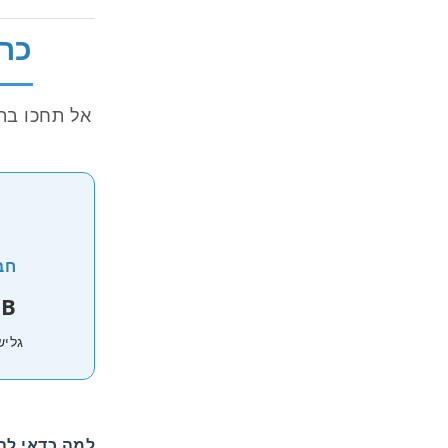
כרטיס SIM מ
אל תחכו בת
חב
60GB
גליש
למה כדאי להז