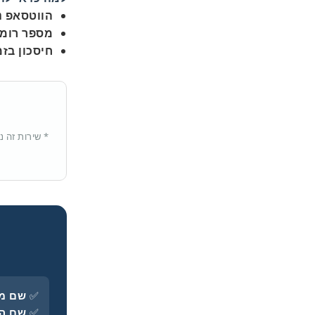
הווטסאפ נ
מספר רומנ
חיסכון בזמ
* שירות זה 
✅
שם מל
✅
שם המ