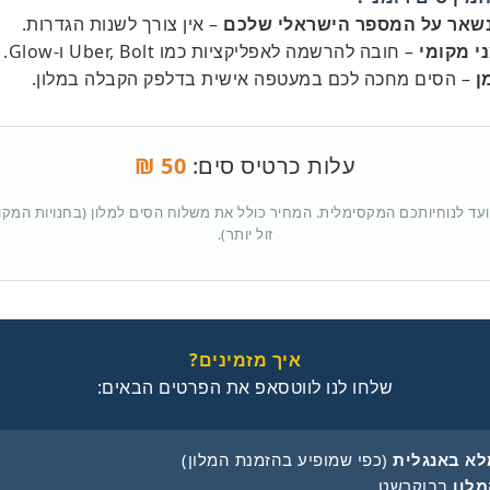
שאר על המספר הישראלי שלכם
– אין צורך לשנות הגדרות.
י מקומי
– חובה להרשמה לאפליקציות כמו Uber, Bolt ו-Glow.
ן
– הסים מחכה לכם במעטפה אישית בדלפק הקבלה במלון.
עלות כרטיס סים:
50 ₪
נועד לנוחיותכם המקסימלית. המחיר כולל את משלוח הסים למלון (בחנויות המקו
זול יותר).
איך מזמינים?
שלחו לנו לווטסאפ את הפרטים הבאים:
א באנגלית
(כפי שמופיע בהזמנת המלון)
לון
בבוקרשט