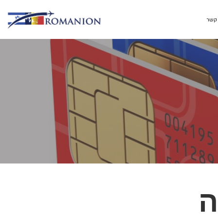
 קשר
ה